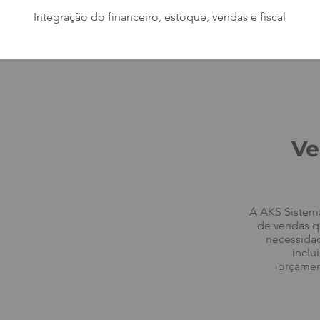
Integração do financeiro, estoque, vendas e fiscal
Ve
A AKS Sistema
de vendas qu
necessidad
inclu
orçamen