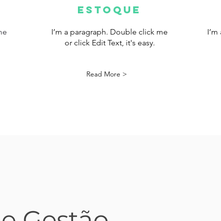
ESTOQUE
me
I’m a paragraph. Double click me
I’m
or click Edit Text, it's easy.
Read More >
de Gestão