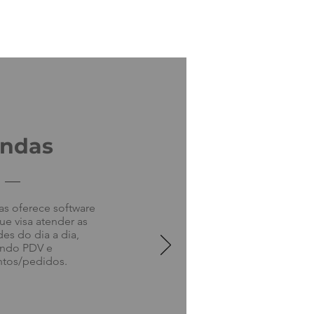
ndas
s oferece software
e visa atender as
es do dia a dia,
indo PDV e
tos/pedidos.